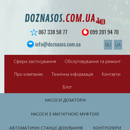
S
k
i
p
t
067 338 58 77
099 201 94 70
o
c
info@doznasos.com.ua
RU
UA
o
n
t
Сфери застосування
Обслуговування та ремонт
e
n
Про компанію
Технічна інформація
Контакти
t
Блог
НАСОСИ ДОЗАТОРИ
НАСОСИ З МАГНІТНОЮ МУФТОЮ
АВТОМАТИЧНІ СТАНЦІЇ ДОЗУВАННЯ
КОНТРОЛЕРИ