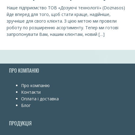
Наше підприємство ТОВ «Дозуючі технології» (Doznasos)
йде вперед для того, щоб стати краще, надійніше,
зручніше для свого клієнта. З цією метою ми провели
роботу по розширенню асортименту. Тепер ми готові
запропонувати Вам, нашим клієнтам, новий […]
ПРО КОМПАНІЮ
Про компанію
Контакти
Оплата і доставка
Блог
ПРОДУКЦІЯ