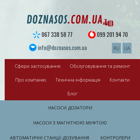
S
k
i
p
t
067 338 58 77
099 201 94 70
o
c
info@doznasos.com.ua
RU
UA
o
n
t
Сфери застосування
Обслуговування та ремонт
e
n
Про компанію
Технічна інформація
Контакти
t
Блог
НАСОСИ ДОЗАТОРИ
НАСОСИ З МАГНІТНОЮ МУФТОЮ
АВТОМАТИЧНІ СТАНЦІЇ ДОЗУВАННЯ
КОНТРОЛЕРИ