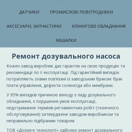
ДАТЧИКИ
ПРОМИСЛОВІ ПОВІТРОДУВКИ
АКСЕСУАРИ, ЗАПЧАСТИНИ
КЛІНІНГОВЕ ОБЛАДНАННЯ
МІШАЛКИ
Ремонт дозувального насоса
Кожен завод-виробник дає гарантію на свою продукцію та
рекомендації по її експлуатації. Під гарантійний випадок
потрапляють злами пов’язані із заводським браком: брак
плати управління, дефекти соленоїда або мембрани.
У 95% випадків причиною виходу з ладу дозувального
обладнання, є порушення умов експлуатації,
недотримання термінів регламентних робіт (технічного
обслуговування) затверджене заводом-виробником та
неправильно підібраним товаром.
ТОВ «
Дозуючі
технології» здійснює ремонт дозувального