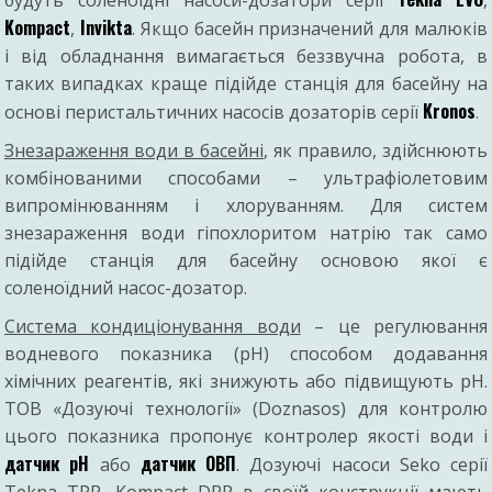
Kompact
Invikta
,
. Якщо басейн призначений для малюків
і від обладнання вимагається беззвучна робота, в
таких випадках краще підійде станція для басейну на
Kronos
основі перистальтичних насосів дозаторів серії
.
Знезараження води в басейні
, як правило, здійснюють
комбінованими способами – ультрафіолетовим
випромінюванням і хлоруванням. Для систем
знезараження води гіпохлоритом натрію так само
підійде станція для басейну основою якої є
соленоїдний насос-дозатор.
Система кондиціонування води
– це регулювання
водневого показника (pH) способом додавання
хімічних реагентів, які знижують або підвищують pH.
ТОВ «Дозуючі технології» (Doznasos) для контролю
цього показника пропонує контролер якості води і
датчик pH
датчик ОВП
або
. Дозуючі насоси Seko серії
Tekna TPR, Kompact DRP в своїй конструкції мають