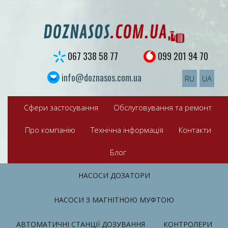
S
k
i
p
t
067 338 58 77
099 201 94 70
o
c
info@doznasos.com.ua
RU
UA
o
n
t
Сфери застосування
Обслуговування та ремонт
e
n
Про компанію
Технічна інформація
Контакти
t
Блог
НАСОСИ ДОЗАТОРИ
НАСОСИ З МАГНІТНОЮ МУФТОЮ
АВТОМАТИЧНІ СТАНЦІЇ ДОЗУВАННЯ
КОНТРОЛЕРИ