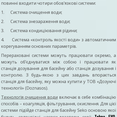
повинні входити чотири обов’язкові системи:
1. Система очищення води;
2. Система знезараження води;
3. Система кондиціювання рідини;
4. Система «контроль якості води» з автоматичним
корегуванням основних параметрів.
Перераховані системи можуть працювати окремо, а
можуть об’єднуватися між собою і працювати як
станція дозування для басейну або станція дозування і
контролю. З будь-якою з цих завдань впорається
станція для басейну, яку можна купити у ТОВ «Дозуючі
технології» (Doznasos).
Технологія очищення води
включає в себе комбінацію
способів – коагуляція, фільтрування, окислення. Для цієї
системи підійде станція для басейну Seko основою якої
Tekna EVO
будуть соленоїдні насоси-дозатори серії
,