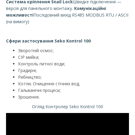
Система кріплення Snail Lock
Швидке підключення —
версія для панельного монтажу.
Комунікаційні
можливості
Послідовний вихід RS485 MODBUS RTU / ASCII
(на вимогу)
Сфери застосування Seko Kontrol 100
Зворотній осмос;
CIP мийка;
Контроль питної води;
Градирні;
Рибництво;
Котли; Очищення стічних вод;
Гальванічні процеси;
Зрошення.
Огляд Контролер Seko Kontrol 100