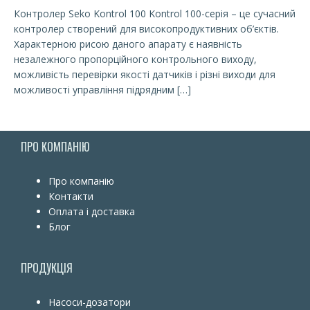
Контролер Seko Kontrol 100 Kontrol 100-серія – це сучасний
контролер створений для високопродуктивних об’єктів.
Характерною рисою даного апарату є наявність
незалежного пропорційного контрольного виходу,
можливість перевірки якості датчиків і різні виходи для
можливості управління підрядним […]
ПРО КОМПАНІЮ
Про компанію
Контакти
Оплата і доставка
Блог
ПРОДУКЦІЯ
Насоси-дозатори