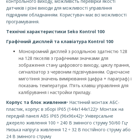
контрольного виходу, можливість перевірки якості
датчиків і різні виходи для можливості управління
підрядним обладнанням. Користувач має всі можливості
програмування.
Технічні характеристики Seko Kontrol 100
Граф
і
чний дисплей та клавіатура Kontrol 100
Монохромний дисплей з роздільною здатністю 128
на 128 пікселів з графічними значками для
зображення стану цифрового виходу, циклу прання,
сигналізатор з червоним підсвічуванням. Одночасне
миготіння значень вимірювання (цифра + параграф) і
показань температури. П’ять клавіш управління для
калібрування і настройки приладу.
Корпус та блок живлення
• Настінний монтаж АБС-
пластик, корпус в зборі IP65 (144x144x122)• Монтаж на
передній панелі ABS IP65 (96x96x42)• Універсальне
джерело живлення 100 ÷ 240 В змінного струму 50/60 Гц•
Низька напруга живлення 12 ÷ 32 В постійного струму або
24 В змінного струму