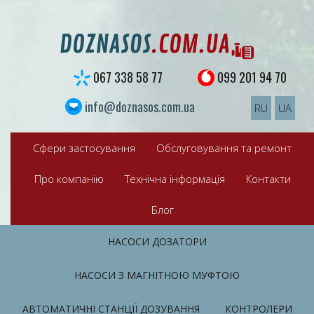
S
k
i
p
t
067 338 58 77
099 201 94 70
o
c
info@doznasos.com.ua
RU
UA
o
n
t
Сфери застосування
Обслуговування та ремонт
e
n
Про компанію
Технічна інформація
Контакти
t
Блог
НАСОСИ ДОЗАТОРИ
НАСОСИ З МАГНІТНОЮ МУФТОЮ
АВТОМАТИЧНІ СТАНЦІЇ ДОЗУВАННЯ
КОНТРОЛЕРИ