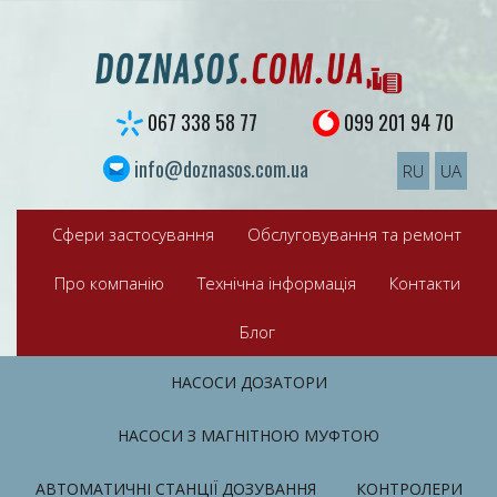
S
k
i
p
t
067 338 58 77
099 201 94 70
o
c
info@doznasos.com.ua
RU
UA
o
n
t
Сфери застосування
Обслуговування та ремонт
e
n
Про компанію
Технічна інформація
Контакти
t
Блог
НАСОСИ ДОЗАТОРИ
НАСОСИ З МАГНІТНОЮ МУФТОЮ
АВТОМАТИЧНІ СТАНЦІЇ ДОЗУВАННЯ
КОНТРОЛЕРИ