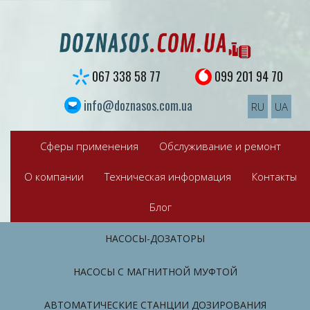
S
k
i
p
t
067 338 58 77
099 201 94 70
o
c
info@doznasos.com.ua
RU
UA
o
n
t
Сферы применения
Обслуживание и ремонт
e
n
О компании
Техническая информация
Контакты
t
Блог
НАСОСЫ-ДОЗАТОРЫ
НАСОСЫ С МАГНИТНОЙ МУФТОЙ
АВТОМАТИЧЕСКИЕ СТАНЦИИ ДОЗИРОВАНИЯ