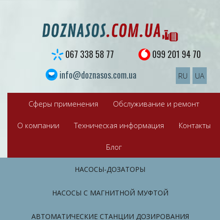
S
k
i
p
t
067 338 58 77
099 201 94 70
o
c
info@doznasos.com.ua
RU
UA
o
n
t
Сферы применения
Обслуживание и ремонт
e
n
О компании
Техническая информация
Контакты
t
Блог
НАСОСЫ-ДОЗАТОРЫ
НАСОСЫ С МАГНИТНОЙ МУФТОЙ
АВТОМАТИЧЕСКИЕ СТАНЦИИ ДОЗИРОВАНИЯ