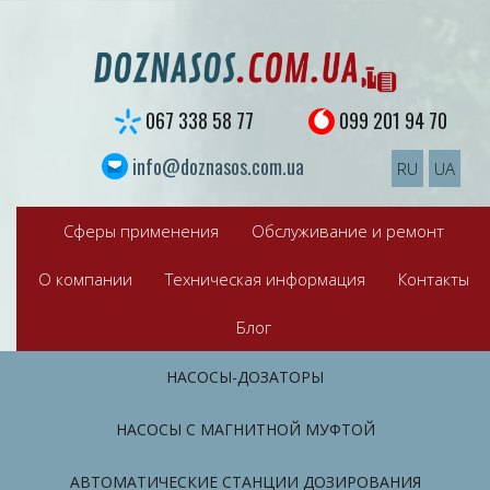
S
k
i
p
t
067 338 58 77
099 201 94 70
o
c
info@doznasos.com.ua
RU
UA
o
n
t
Сферы применения
Обслуживание и ремонт
e
n
О компании
Техническая информация
Контакты
t
Блог
НАСОСЫ-ДОЗАТОРЫ
НАСОСЫ С МАГНИТНОЙ МУФТОЙ
АВТОМАТИЧЕСКИЕ СТАНЦИИ ДОЗИРОВАНИЯ