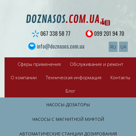
S
k
i
p
t
067 338 58 77
099 201 94 70
o
c
info@doznasos.com.ua
RU
UA
o
n
t
Сферы применения
Обслуживание и ремонт
e
n
О компании
Техническая информация
Контакты
t
Блог
НАСОСЫ-ДОЗАТОРЫ
НАСОСЫ С МАГНИТНОЙ МУФТОЙ
АВТОМАТИЧЕСКИЕ СТАНЦИИ ДОЗИРОВАНИЯ