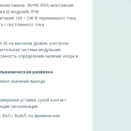
ная панель: 96×96 IP65; монтажная
ка (6 модулей) IP40
итания 100 ÷ 240 В переменного тока,
го / постоянного тока.
l 42 на высоком уровне, контроль
рительная система модульная.
ожность определения наличие хлора в
альваническая развязка
емое значение выхода
змерения уставки, сухой контакт.
ции сигнализации.
: ВКЛ / ВЫКЛ, по времени или