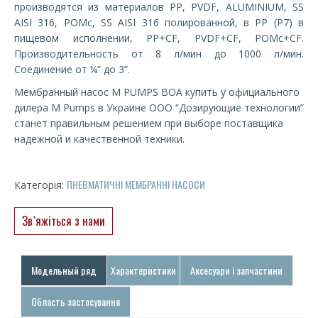
производятся из материалов PP, PVDF, ALUMINIUM, SS
AISI 316, POMc, SS AISI 316 полированной, в PP (P7) в
пищевом исполнении, PP+CF, PVDF+CF, POMc+CF.
Производительность от 8 л/мин до 1000 л/мин.
Соединение от ¼” до 3”.
Мембранный насос M PUMPS BOA купить у официального
дилера M Pumps в Украине ООО “Дозирующие технологии”
станет правильным решением при выборе поставщика
надежной и качественной техники.
ПНЕВМАТИЧНІ МЕМБРАННІ НАСОСИ
Категорія:
Зв`яжіться з нами
Модельный ряд
Характеристики
Аксесуари і запчастини
Область застосування