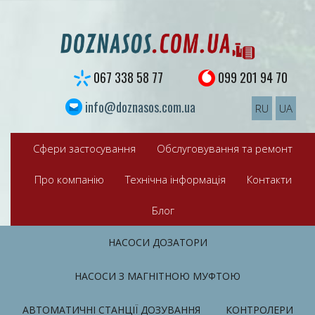
S
k
i
p
t
067 338 58 77
099 201 94 70
o
c
info@doznasos.com.ua
RU
UA
o
n
t
Сфери застосування
Обслуговування та ремонт
e
n
Про компанію
Технічна інформація
Контакти
t
Блог
НАСОСИ ДОЗАТОРИ
НАСОСИ З МАГНІТНОЮ МУФТОЮ
АВТОМАТИЧНІ СТАНЦІЇ ДОЗУВАННЯ
КОНТРОЛЕРИ