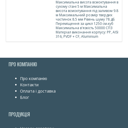
Максимальна висота всмоктування в
сухому стані 5 м Максимальна
висота всмоктування під заливом 9.8
м Максимальний розмір твердих
частинок 8.5 мм Рівень шуму 78 дБ
Переміщення за цикл 1250 см.куб
Максимальна в'язкість 50000 СПЗ
Матеріал виконання корпусу: PP, AISI
316, PVDF + CF, Aluminium
ПРО КОМПАНІЮ
Про компанію
Контакти
Оплата і доставка
Блог
ПРОДУКЦІЯ